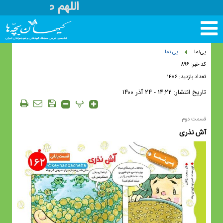
اللهم صل علی مح
تغییر
وضعیت
منوی
پی‌نما
پی نما
سرویس
کد خبر: ۸۹۶
ها
تعداد بازدید: ۱۴۸۶
تاریخ انتشار:
۱۴:۲۲ - ۲۴ آذر ۱۴۰۰
پ
قسمت دوم
آش نذری