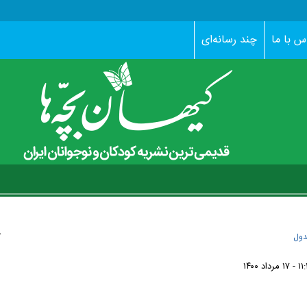
س با ما
چند رسانه‌ای
ول
ک
۱ مرداد ۱۴۰۰