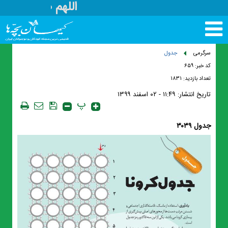
اللهم صل علی م
تغییر
وضعیت
منوی
سرگرمی
جدول
سرویس
کد خبر: ۶۵۹
ها
تعداد بازدید: ۱۸۳۱
تاریخ انتشار:
۱۱:۴۹ - ۰۲ اسفند ۱۳۹۹
پ
جدول ۳۰۳۹