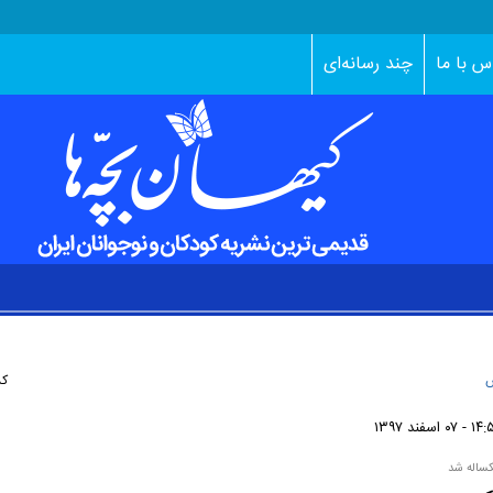
س با ما
چند رسانه‌ای
ش
کد
 ۰۷ اسفند ۱۳۹۷
کساله شد