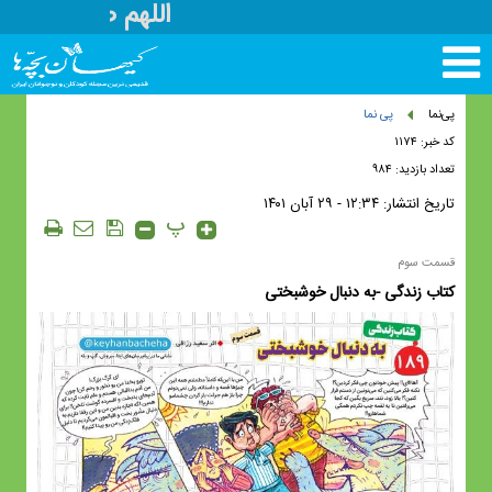
اللهم صل علی مح
تغییر
وضعیت
منوی
پی‌نما
پی نما
سرویس
کد خبر: ۱۱۷۴
ها
تعداد بازدید: ۹۸۴
تاریخ انتشار:
۱۲:۳۴ - ۲۹ آبان ۱۴۰۱
پ
قسمت سوم
کتاب زندگی -به دنبال خوشبختی