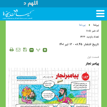
اللهم صل علی مح
تغییر
وضعیت
منوی
پی‌نما
پی نما
سرویس
کد خبر: ۱۱۰۵
ها
تعداد بازدید: ۱۴۶۶
تاریخ انتشار:
۰۸:۴۵ - ۱۲ تير ۱۴۰۱
پ
قسمت اول
پیامبر نجار