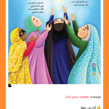
نویسنده:
معصومه مرادی شاعز
گزارش خطا