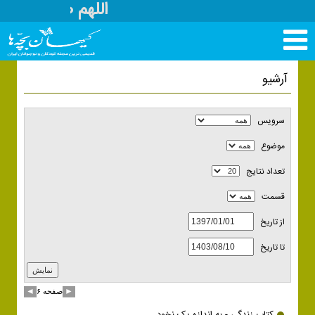
اللهم صل علی م
تغییر
وضعیت
منوی
آرشیو
سرویس
ها
سرویس
موضوع
تعداد نتايج
قسمت
از تاريخ
تا تاریخ
◄
►
صفحه ۶