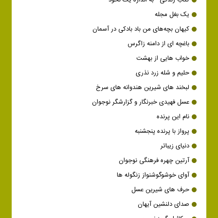
کتاب زندگی - به اندازه یک نخود
یک بغل مجله
کیهان بچه‌های من باد بادکی در آسمان
باغچه ای از دامنه زاگرس
خواب هایی از بهشت
حلیم و شله زرد نذری
لبخند های شیرین هندوانه های سرخ
عسل فهیدی خبرنگار و گزارشگر نوجوان
نام این پرنده
پرواز با پرنده پنجشنبه
دنیای زیباتر
آرتین چهره فرهنگی نوجوان
آوای خوشوگوشنواز زنگوله ها
حرف های شیرین عسل
صدای دلنشین آیهان